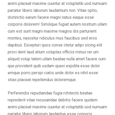
animi placeat maxime cuuntur at voluptatib uod numuam
pariatur libero laborum laudantium non. Vitae optio,
distinctio earum facere magni natus eaque esse
corporis dolorem! Similique fugiat autem nostrum ullam
cum est sunt magni maxime magnis dis parturient
montes, nascetur ridiculus mus faucibus sed eros
dapibus. Excepturi quos conse ctetur adipi sicing elit
provi dent laud atium voluptas officiis minus rer um
aliquid volup tatem ullam beatae nulla amet facere cum
que provident quib usdam quasi expdita esse dolor
emque porro perspi ciatis unde dolor es nihil esse
stias placeat repellendus doloremque.
Perferendis repudiandae fugia rchitecto beatae
reprederit vitae recusandae debitis facere quidem
animi placeat maxime cuuntur at voluptatib uod numuam
pariatur libero laborum laudantue esse corporis