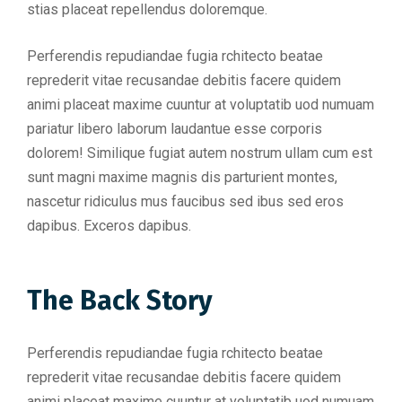
stias placeat repellendus doloremque.
Perferendis repudiandae fugia rchitecto beatae
reprederit vitae recusandae debitis facere quidem
animi placeat maxime cuuntur at voluptatib uod numuam
pariatur libero laborum laudantue esse corporis
dolorem! Similique fugiat autem nostrum ullam cum est
sunt magni maxime magnis dis parturient montes,
nascetur ridiculus mus faucibus sed ibus sed eros
dapibus. Exceros dapibus.
The Back Story
Perferendis repudiandae fugia rchitecto beatae
reprederit vitae recusandae debitis facere quidem
animi placeat maxime cuuntur at voluptatib uod numuam